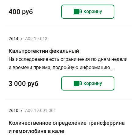
400 руб
В корзину
2614
/
A09.19.013
Кальпротектин фекальный
На исследование есть ограничения по дням недели
и времени приема, подробную информацию …
3 000 руб
В корзину
2610
/
A09.19.001.001
Количественное определение трансферрина
и гемоглобина в кале