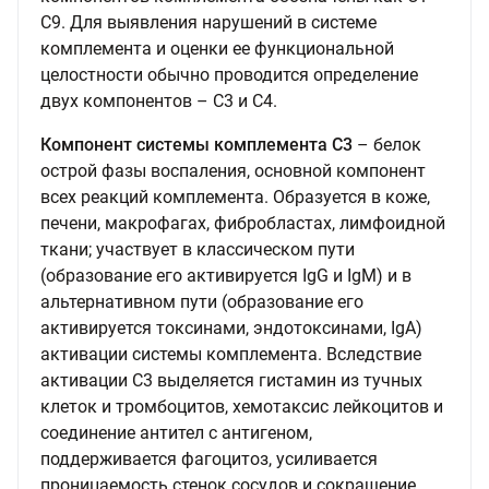
С9. Для выявления нарушений в системе
комплемента и оценки ее функциональной
целостности обычно проводится определение
двух компонентов – С3 и С4.
Компонент системы комплемента С3
– белок
острой фазы воспаления, основной компонент
всех реакций комплемента. Образуется в коже,
печени, макрофагах, фибробластах, лимфоидной
ткани; участвует в классическом пути
(образование его активируется IgG и IgM) и в
альтернативном пути (образование его
активируется токсинами, эндотоксинами, IgA)
активации системы комплемента. Вследствие
активации С3 выделяется гистамин из тучных
клеток и тромбоцитов, хемотаксис лейкоцитов и
соединение антител с антигеном,
поддерживается фагоцитоз, усиливается
проницаемость стенок сосудов и сокращение