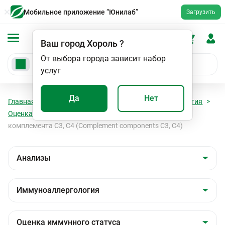
Мобильное приложение “Юнилаб”
Загрузить
Ваш город
Хороль
?
От выбора города зависит набор
услуг
Да
Нет
Главная
Анализы
Анализы
Иммуноаллергология
Оценка иммунного статуса
Компоненты системы
комплемента С3, С4 (Complement components C3, C4)