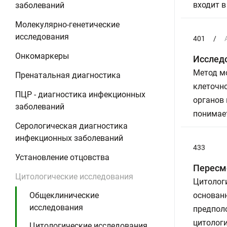
входит в
заболеваний
Молекулярно-генетические
исследования
401
/
Онкомаркеры
Исслед
Метод м
Пренатальная диагностика
клеточно
ПЦР - диагностика инфекционных
органов 
заболеваний
понимае
Серологическая диагностика
инфекционных заболеваний
433
Установление отцовства
Пересмо
Цитологические исследования
Цитолог
Общеклинические
основанн
исследования
предполо
цитологи
Цитологические исследования