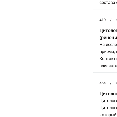
состава 
419
/
Цитолог
(риноц
На иссле
приема,
Контактн
слизисто
454
/
Цитоло
Цитолог
Цитолог
который