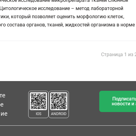
ическое исследование микропрепарата тканей слюнной
 Цитологическое исследование – метод лабораторной
ики, который позволяет оценить морфологию клеток,
го состава органов, тканей, жидкостей организма в норме
Страница 1 из 
те
Подписать
ое
новости и
ние
IOS
ANDROID