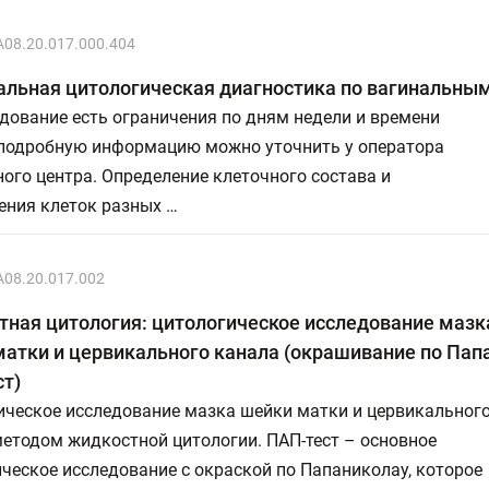
A08.20.017.000.404
альная цитологическая диагностика по вагинальны
дование есть ограничения по дням недели и времени
 подробную информацию можно уточнить у оператора
ого центра. Определение клеточного состава и
ения клеток разных …
A08.20.017.002
ная цитология: цитологическое исследование мазка
атки и цервикального канала (окрашивание по Пап
т)
ическое исследование мазка шейки матки и цервикальног
етодом жидкостной цитологии. ПАП-тест – основное
ческое исследование с окраской по Папаниколау, которое