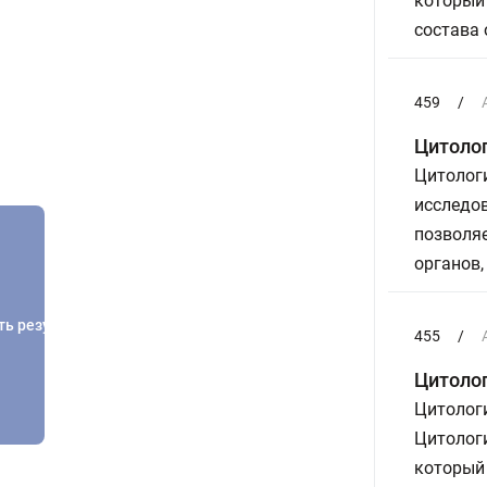
который
состава 
459
/
Цитолог
Цитолог
исследо
позволяе
органов,
ть результатов
455
/
Цитоло
Цитолог
Цитолог
который