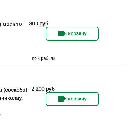
800 руб
м мазкам
В корзину
до 4 раб. дн.
2 200 руб
 (соскоба)
аниколау,
В корзину
о