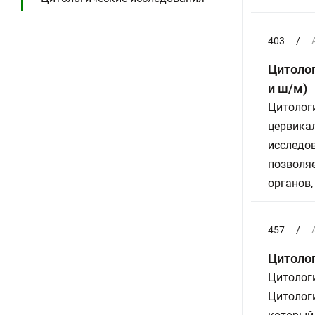
403
/
Цитолог
и ш/м)
Цитолог
цервика
исследо
позволяе
органов,
457
/
Цитолог
Цитологи
Цитолог