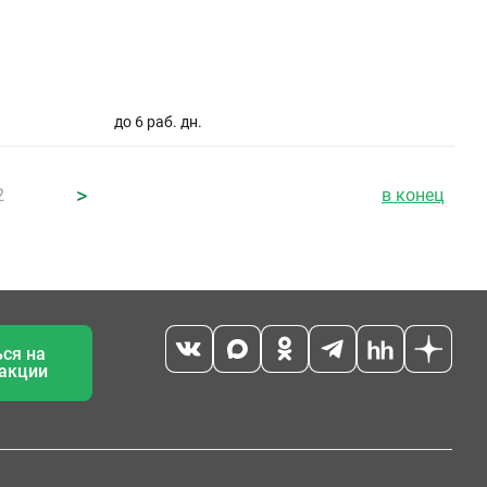
до 6 раб. дн.
>
2
в конец
ся на
 акции