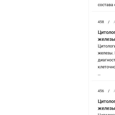
состава 
458
/
Цитоло
железы 
Цитолог
железы.
диагност
клеточно
…
456
/
Цитоло
желез