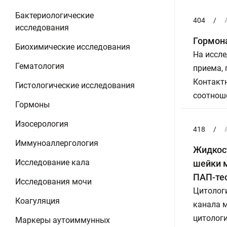
Бактериологические
404
/
исследования
Гормон
Биохимические исследования
На иссле
Гематология
приема,
Контактн
Гистологические исследования
соотнош
Гормоны
Изосерология
418
/
Иммуноаллергология
Жидкост
Исследование кала
шейки м
ПАП-тес
Исследования мочи
Цитолог
Коагуляция
канала м
цитологи
Маркеры аутоиммунных