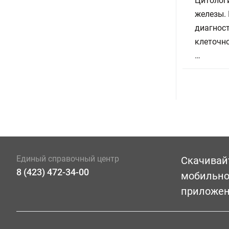
Цитолог
железы.
диагност
клеточно
…
Единый справочный центр
Скачивай
8 (423) 472-34-00
мобильн
приложе