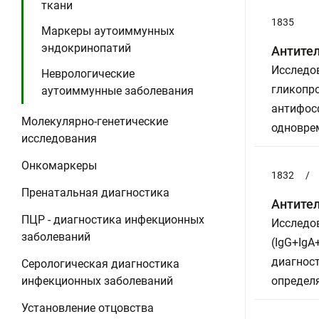
ткани
1835
Маркеры аутоиммунных
эндокринопатий
Антител
Исследов
Неврологические
гликопро
аутоиммунные заболевания
антифос
Молекулярно-генетические
одновре
исследования
Онкомаркеры
1832
/
Пренатальная диагностика
Антител
ПЦР - диагностика инфекционных
Исследо
заболеваний
(IgG+IgA
диагнос
Серологическая диагностика
инфекционных заболеваний
определя
Установление отцовства