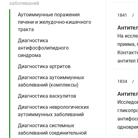
заболеваний
Аутоиммунные поражения
1841
/
печени и желудочно-кишечного
Антител
тракта
На иссле
Диагностика
приема,
антифосфолипидного
Контактн
синдрома
антител 
Диагностика артритов
Диагностика аутоиммунных
1834
/
заболеваний (комплексы)
Антител
Диагностика васкулитов
Исследов
Диагностика неврологических
гликопро
аутоиммунных заболеваний
антифос
Диагностика системных
одновре
заболеваний соединительной