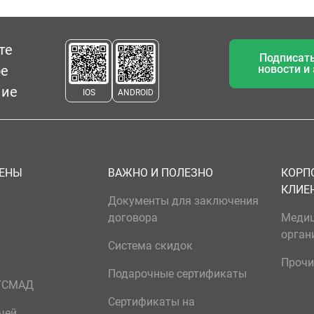
те
Подписать
ое
новости и
ние
IOS
ANDROID
ЦЕНЫ
ВАЖНО И ПОЛЕЗНО
КОРП
КЛИЕ
Документы для заключения
договора
Меди
орган
Система скидок
Прочи
Подарочные сертификаты
р/СМАД
Сертификаты на
чей