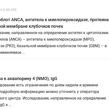
A12.06.053
лот ANCA, антитела к миелопероксидазе, протеина
ной мембране клубочков почек
ание, направленное на определение антител к цитоплазме
лов (ANCA) – антитела к миелопероксидазе (MPO),
зе (PR3), базальной мембране клубочков почек (GBM) – в
применяемое …
а к аквапорину 4 (NMO), IgG
дование есть ограничения по дням недели и времени
 подробную информацию можно уточнить у оператора
ого центра. Исследование, направленное на определение
IgG к …