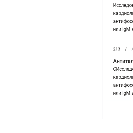
Исследов
кардиоли
антифосф
или IgM
213
/
Антител
СИсследо
кардиоли
антифосф
или IgM