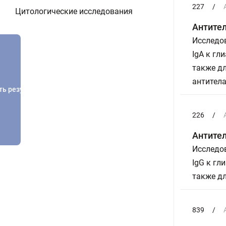
227
/
Цитологические исследования
Антител
Исследов
IgA к гл
также д
антитела
ть результатов
226
/
Антител
Исследов
IgG к гл
также дл
839
/