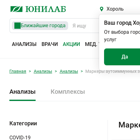
Хороль
Ваш город
Хо
Ближайшие города
От выбора гор
услуг
АНАЛИЗЫ
ВРАЧИ
АКЦИИ
МЕД. УСЛУГИ
АДРЕС
Да
Главная
Анализы
Анализы
Маркеры аутоиммунных з
Анализы
Комплексы
Категории
Марке
COVID-19