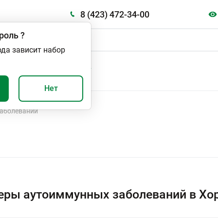
8 (423) 472-34-00
роль
?
ода зависит набор
А
ВАЖНО И ПОЛЕЗНО
Нет
аболеваний
ры аутоиммунных заболеваний в Хо