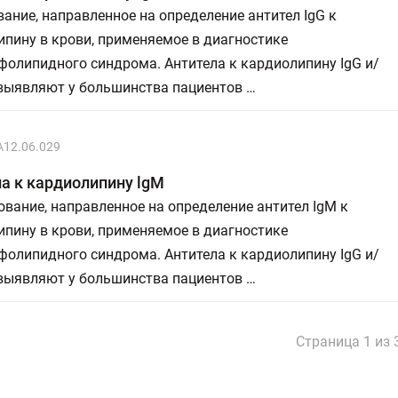
ание, направленное на определение антител IgG к
пину в крови, применяемое в диагностике
олипидного синдрома. Антитела к кардиолипину IgG и/
 выявляют у большинства пациентов …
A12.06.029
а к кардиолипину lgМ
вание, направленное на определение антител IgM к
пину в крови, применяемое в диагностике
олипидного синдрома. Антитела к кардиолипину IgG и/
 выявляют у большинства пациентов …
Страница 1 из 