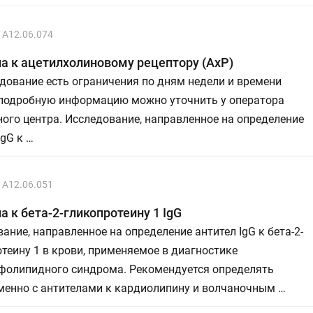
A12.06.074
а к ацетилхолиновому рецептору (АхР)
дование есть ограничения по дням недели и времени
 подробную информацию можно уточнить у оператора
ого центра. Исследование, направленное на определение
IgG к …
A12.06.051
а к бета-2-гликопротеину 1 IgG
ание, направленное на определение антител IgG к бета-2-
теину 1 в крови, применяемое в диагностике
фолипидного синдрома. Рекомендуется определять
менно с антителами к кардиолипину и волчаночным …