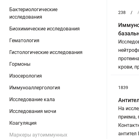
Бактериологические
238
/
исследования
Иммуноб
Биохимические исследования
базаль
Гематология
Исследов
нейтрофи
Гистологические исследования
протеина
Гормоны
крови, 
Изосерология
Иммуноаллергология
1839
Исследование кала
Антител
На иссле
Исследования мочи
приема,
Коагуляция
Контактн
антител 
Маркеры аутоиммунных