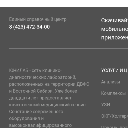
Единый справочный центр
Скачивай
8 (423) 472-34-00
мобильн
приложе
ЮНИЛАБ - сеть клинико-
УСЛУГИ И 
диагностических лабораторий,
Анализы
расположенных на территории ДВФО
и Восточной Сибири. Уже более
Комплексы
двадцати лет предоставляет
качественный медицинский сервис.
УЗИ
Сочетание современного
ЭКГ/Холте
оборудования и
высококвалифицированного
Приемы вра