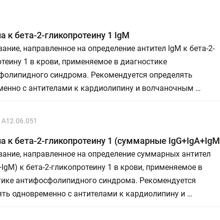
а к бета-2-гликопротеину 1 IgM
ание, направленное на определение антител IgM к бета-2-
теину 1 в крови, применяемое в диагностике
фолипидного синдрома. Рекомендуется определять
менно с антителами к кардиолипину и волчаночным …
A12.06.051
а к бета-2-гликопротеину 1 (суммарные IgG+IgA+IgM
вание, направленное на определение суммарных антител
+IgM) к бета-2-гликопротеину 1 в крови, применяемое в
тике антифосфолипидного синдрома. Рекомендуется
ть одновременно с антителами к кардиолипину и …