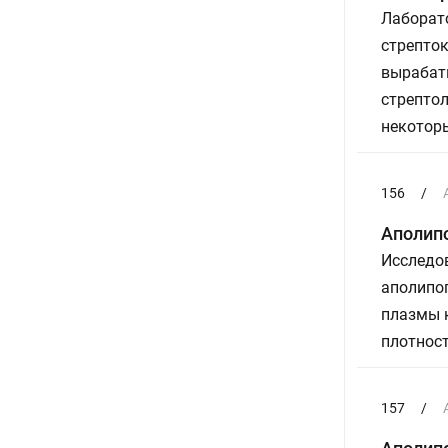
Лаборат
стрепток
вырабат
стрептол
некотор
156
/
Аполип
Исследов
аполипоп
плазмы к
плотност
157
/