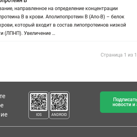
опротеин В
ание, направленное на определение концентрации
ротеина В в крови. Аполипопротеин B (Апо-В) – белок
рови, который входит в состав липопротеинов низкой
и (ЛПНП). Увеличение …
Страница 1 из 
те
Подписать
ое
новости и
ние
IOS
ANDROID