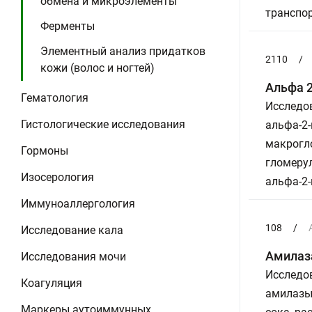
обмена и микроэлементы
транспо
Ферменты
Элементный анализ придатков
2110
/
кожи (волос и ногтей)
Альфа 
Гематология
Исследов
Гистологические исследования
альфа-2-
макрогло
Гормоны
гломеру
Изосерология
альфа-2-
Иммуноаллергология
108
/
Исследование кала
Амилаз
Исследования мочи
Исследов
Коагуляция
амилазы
Маркеры аутоиммунных