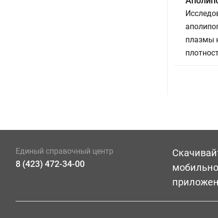
Аполип
Исследов
аполипоп
плазмы к
плотност
Единый справочный центр
Скачивай
8 (423) 472-34-00
мобильн
приложе