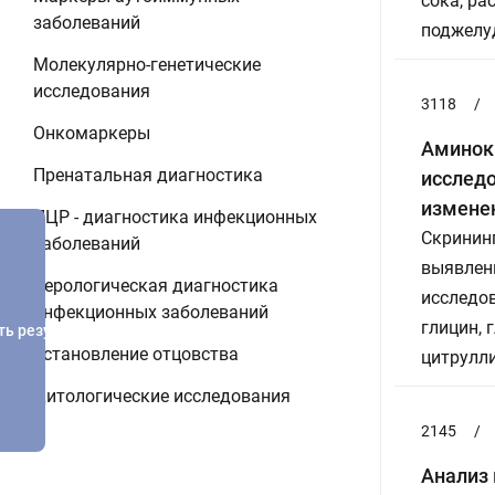
сока, р
заболеваний
поджелуд
Молекулярно-генетические
исследования
3118
/
Онкомаркеры
Аминоки
Пренатальная диагностика
исслед
изменен
ПЦР - диагностика инфекционных
Скрининг
заболеваний
выявлен
Серологическая диагностика
исследов
инфекционных заболеваний
глицин, 
ть результатов
Установление отцовства
цитрулли
Цитологические исследования
2145
/
Анализ 