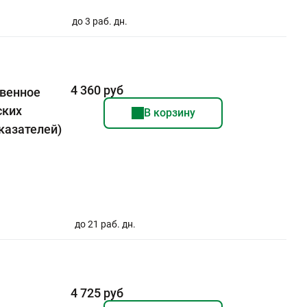
до 3 раб. дн.
4 360 руб
твенное
ских
В корзину
казателей)
до 21 раб. дн.
4 725 руб