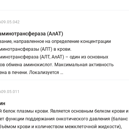
A09.05.042
аминотрансфераза (АлАТ)
ание, направленное на определение концентрации
минотрансферазы (АЛТ) в крови.
инотрансфераза (АЛТ, АлАТ) – один из основных
ов обмена аминокислот. Максимальная активность
на в печени. Локализуется …
A09.05.011
ин
й белок плазмы крови. Является основным белком крови и
ет функции поддержания онкотического давления (баланс
бъёмом крови и количеством межклеточной жидкости),