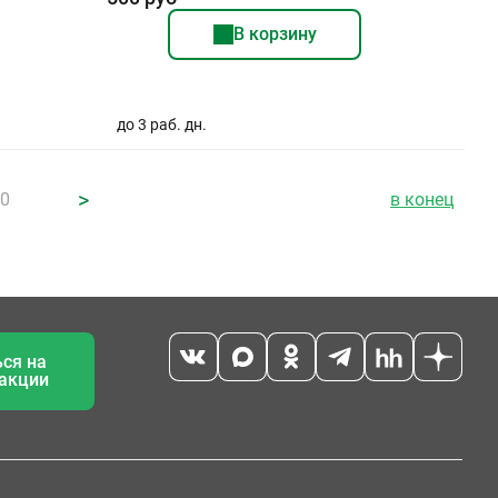
В корзину
до 3 раб. дн.
>
10
в конец
ся на
 акции