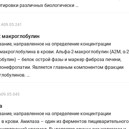
ртировки различных биологически …
A09.05.241
2 макроглобулин
ание, направленное на определение концентрации
макроглобулина в крови. Альфа-2-макроглобулин (А2М, α-2
булин) – белок острой фазы и маркер фиброза печени,
лонефропатии. Является главным компонентом фракции
глобулинов. …
A09.05.045
а
ание, направленное на определение концентрации
 в крови. Амилаза – один из ферментов пищеварительного