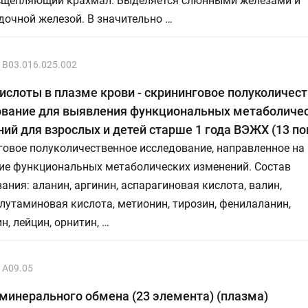
асщепляющий крахмал. Выделяется слюнными железами и
очной железой. В значительно …
B03.016.025.002
слоты в плазме крови - скрининговое полуколичес
ование для выявления функциональных метаболиче
ий для взрослых и детей старше 1 года ВЭЖХ (13 по
овое полуколичественное исследование, направленное на
ие функциональных метаболических изменений. Состав
ания: аланин, аргинин, аспарагиновая кислота, валин,
глутаминовая кислота, метионин, тирозин, фенилаланин,
н, лейцин, орнитин, …
A09.05
минерального обмена (23 элемента) (плазма)