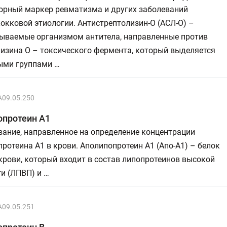
орный маркер ревматизма и других заболеваний
окковой этиологии. Антистрептолизин-О (АСЛ-О) –
ываемые организмом антитела, направленные против
изина О – токсического фермента, который выделяется
ыми группами …
A09.05.250
опротеин А1
ание, направленное на определение концентрации
ротеина А1 в крови. Аполипопротеин А1 (Апо-А1) – белок
рови, который входит в состав липопротеинов высокой
и (ЛПВП) и …
A09.05.251