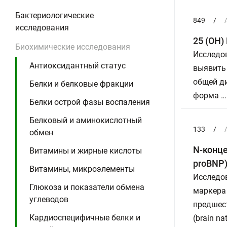
Бактериологические
849
/
исследования
25 (ОН)
Биохимические исследования
Исследо
Антиоксидантный статус
выявить 
общей д
Белки и белковые фракции
форма …
Белки острой фазы воспаления
Белковый и аминокислотный
133
/
обмен
N-конце
Витамины и жирные кислоты
proBNP
Витамины, микроэлементы
Исследов
Глюкоза и показатели обмена
маркера 
углеводов
предшес
Кардиоспецифичные белки и
(brain n