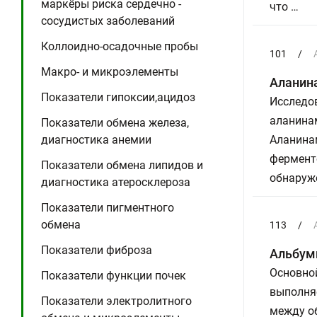
маркёры риска сердечно -
что …
сосудистых заболеваний
Коллоидно-осадочные пробы
101
/
Макро- и микроэлементы
Аланин
Показатели гипоксии,ацидоз
Исследов
аланина
Показатели обмена железа,
диагностика анемии
Аланинам
фермент
Показатели обмена липидов и
обнаруже
диагностика атеросклероза
Показатели пигментного
обмена
113
/
Показатели фиброза
Альбум
Основно
Показатели функции почек
выполня
Показатели электролитного
между о