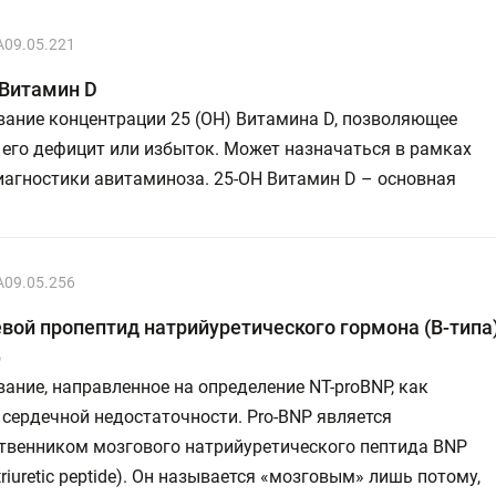
A09.05.221
 Витамин D
вание концентрации 25 (ОН) Витамина D, позволяющее
его дефицит или избыток. Может назначаться в рамках
иагностики авитаминоза. 25-OH Витамин D – основная
A09.05.256
вой пропептид натрийуретического гормона (В-типа)
)
ание, направленное на определение NT-proBNP, как
сердечной недостаточности. Рro-BNP является
твенником мозгового натрийуретического пептида BNP
atriuretic peptide). Он называется «мозговым» лишь потому,