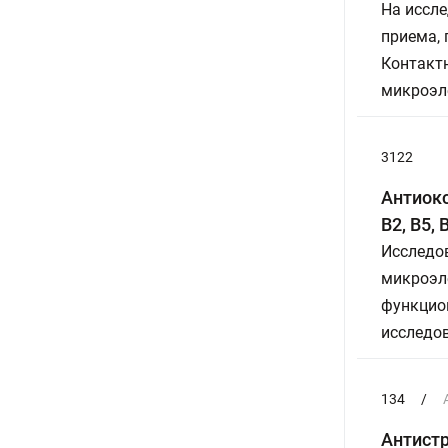
На иссле
приема,
Контактн
микроэл
3122
Антиокс
B2, B5,
Исследо
микроэл
функцио
исследов
134
/
Антистр