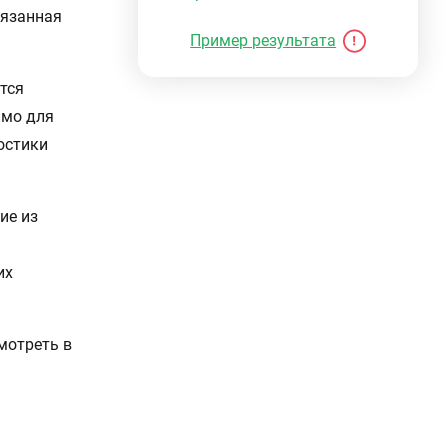
вязанная
Пример результата
тся
имо для
остики
ие из
их
мотреть в