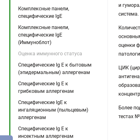
и гумора
Комплексные панели,
система.
специфические IgE
Комплексные панели,
Количест
специфические IgE
основным
(Иммуноблот)
оценки ф
Оценка иммунного статуса
патологи
Специфические Ig E к бытовым
ЦИК (ци
(эпидермальным) аллергенам
антигена
Специфические Ig E к
образова
грибковым аллергенам
концентр
Специфические IgE к
Более п
ингаляционным (пыльцевым)
тестах №1
аллергенам
Специфические Ig E к
инсектным аллергенам