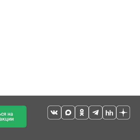
ся на
 акции