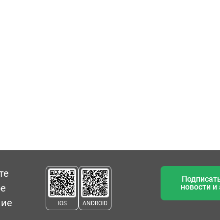
те
Подписать
ое
новости и
ние
IOS
ANDROID