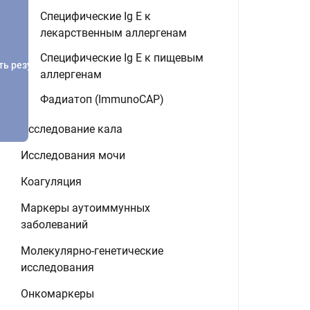
Специфические Ig E к
лекарственным аллергенам
Специфические Ig E к пищевым
ть результатов
аллергенам
Фадиатоп (ImmunoCAP)
Исследование кала
Исследования мочи
Коагуляция
Маркеры аутоиммунных
заболеваний
Молекулярно-генетические
исследования
Онкомаркеры