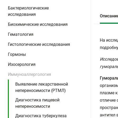
Бактериологические
исследования
Описани
Биохимические исследования
Гематология
На иссле
Гистологические исследования
подробну
Гормоны
Исследов
Изосерология
гумораль
Иммуноаллергология
Гуморал
Выявление лекарственной
организм
непереносимости (РТМЛ)
плазме к
Диагностика пищевой
отличие 
непереносимости
простран
антител 
Диагностика туберкулеза