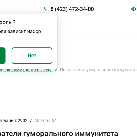
8 (423) 472-34-00
роль
?
ода зависит набор
А
ВАЖНО И ПОЛЕЗНО
Нет
Оценка иммунного статуса
Показатели гуморального иммунитет
дования: 2902
/
A09.05.054
атели гуморального иммунитета