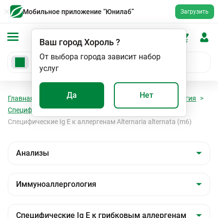
Мобильное приложение “Юнилаб”
Загрузить
Ваш город
Хороль
?
От выбора города зависит набор
услуг
Да
Нет
Главная
Анализы
Анализы
Иммуноаллергология
Специфические Ig E к грибковым аллергенам
Специфические Ig E к аллергенам Alternaria alternata (m6)