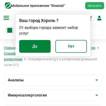
Мобильное приложение “Юнилаб”
Загрузить
Ваш город
Хороль
?
От выбора города зависит набор
услуг
Да
Нет
Главная
Анализы
Анализы
Иммуноаллергология
Специфические Ig E к бытовым (эпидермальным)
аллергенам
Специфические Ig E к аллергенам домашней
пыли (h1)