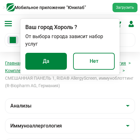
Мобильное приложение “Юнилаб”
Загрузить
Ваш город
Хороль
?
От выбора города зависит набор
услуг
Да
Нет
Главная
Анализы
Анализы
Иммуноаллергология
Комплексные панели, специфические IgE (Иммуноблот)
СМЕШАННАЯ ПАНЕЛЬ 1, RIDA® AllergyScreen, иммуноблоттинг
(R-Biopharm AG, Германия)