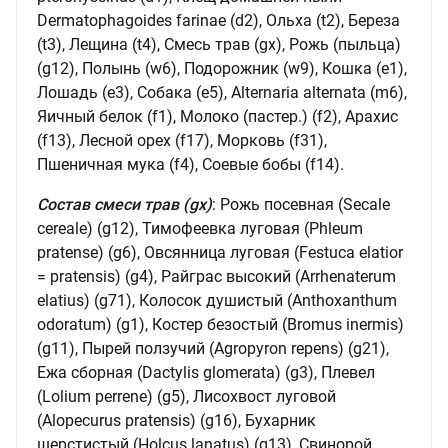
Dermatophagoides farinae (d2), Ольха (t2), Береза
(t3), Лещина (t4), Смесь трав (gx), Рожь (пыльца)
(g12), Полынь (w6), Подорожник (w9), Кошка (e1),
Лошадь (e3), Собака (e5), Alternaria alternata (m6),
Яичный белок (f1), Молоко (пастер.) (f2), Арахис
(f13), Лесной орех (f17), Морковь (f31),
Пшеничная мука (f4), Соевые бобы (f14).
Состав смеси трав (gx)
: Рожь посевная (Secale
cereale) (g12), Тимофеевка луговая (Phleum
pratense) (g6), Овсянница луговая (Festuca elatior
= pratensis) (g4), Райграс высокий (Arrhenaterum
elatius) (g71), Колосок душистый (Anthoxanthum
odoratum) (g1), Костер безостый (Bromus inermis)
(g11), Пырей ползучий (Agropyron repens) (g21),
Ежа сборная (Dactylis glomerata) (g3), Плевел
(Lolium perrene) (g5), Лисохвост луговой
(Alopecurus pratensis) (g16), Бухарник
шерстистый (Holcus lanatus) (g13), Свинорой