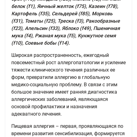
белок (f1), Яичный желток (f75), Казеин (f78),
Картофель (f35), Сельдерей (f85), Морковь
(f31), Томаты (f25), Треска (f3), Ракообразные
(f23), Апельсин (f33), Яблоко (f49), Пшеничная
мука (f4), Ржаная мука (f5), Кунжутное семя
(f10), Соевые бобы (f14).
Широкая распространенность, ежегодный
повсеместный рост аллергопатологии и усиление
тяжести клинического течения различных ее
форм, превратили аллергию в глобальную
медико-социальную проблему. В связи с этим
большое значение имеет ранняя диагностика
аллергических заболеваний, являющаяся
основой профилактики и назначения
адекватного лечения.
Пищевая аллергия – первая, проявляющаяся по
времени развития сенсибилизация, формируется