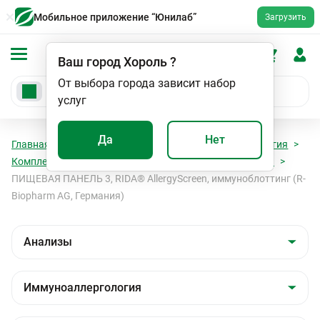
Мобильное приложение “Юнилаб”
Загрузить
Ваш город
Хороль
?
От выбора города зависит набор
услуг
Да
Нет
Главная
Анализы
Анализы
Иммуноаллергология
Комплексные панели, специфические IgE (Иммуноблот)
ПИЩЕВАЯ ПАНЕЛЬ 3, RIDA® AllergyScreen, иммуноблоттинг (R-
Biopharm AG, Германия)