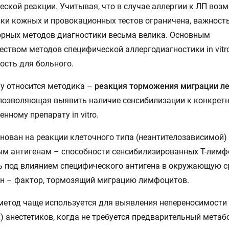
еской реакции. Учитывая, что в случае аллергии к ЛП воз
ки кожных и провокационных тестов ограничена, важност
рных методов диагностики весьма велика. Основным
ством методов специфической аллергодиагностики in vitr
ость для больного.
лу относится методика –
реакция торможения миграции л
 позволяющая выявить наличие сенсибилизации к конкрет
енному препарату in vitro.
нован на реакции клеточного типа (неантителозависимой)
м антигенам – способности сенсибилизированных Т-лимф
 под влиянием специфического антигена в окружающую с
н – фактор, тормозящий миграцию лимфоцитов.
етод чаще используется для выявления непереносимости
) анестетиков, когда не требуется предварительный мета