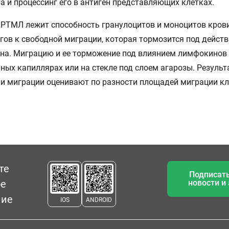
а и процессинг его в антиген представляющих клетках.
 РТМЛ лежит способность гранулоцитов и моноцитов крови
ов к свободной миграции, которая тормозится под дейст
а. Миграцию и ее торможение под влиянием лимфокинов 
ных капиллярах или на стекле под слоем агарозы. Резуль
и миграции оценивают по разности площадей миграции кл
те
Подписать
ое
новости и
ние
IOS
ANDROID