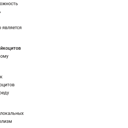
можность
ь
o является
ейкоцитов
ному
 к
оцитов
реду
 локальных
болизм