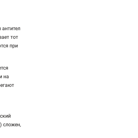
 антител
вает тот
ются при
ется
и на
бегают
еский
) сложен,