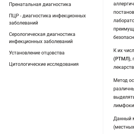
аллергич
Пренатальная диагностика
постанов
ПЦР - диагностика инфекционных
лаборато
заболеваний
преимуще
Серологическая диагностика
безопасн
инфекционных заболеваний
К их чис
Установление отцовства
(РТМЛ)
,
Цитологические исследования
лекарств
Метод ос
различны
выделять
лимфоки
Данный м
(местных