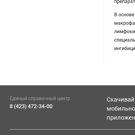
препарат
В основе
макрофаг
лимфокин
специаль
ингибици
Единый справочный центр
Скачивай
8 (423) 472-34-00
мобильн
приложе