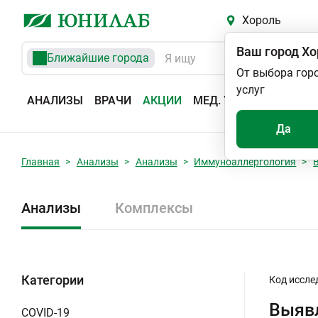
Хороль
Ваш город
Хо
Ближайшие города
От выбора гор
услуг
АНАЛИЗЫ
ВРАЧИ
АКЦИИ
МЕД. УСЛУГИ
АДРЕС
Да
Главная
Анализы
Анализы
Иммуноаллергология
Анализы
Комплексы
Категории
Код иссле
Выявл
COVID-19