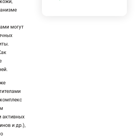
кожи,
ганизме
рами могут
ичных
иты.
Как
е
ней.
уже
нтителами
 комплекс
им
и активных
нов и др.),
го