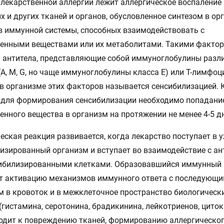
 лекарственной аллергии лежит аллергическое воспаление 
х и других тканей и органов, обусловленное синтезом в ор
 иммунной системы, способных взаимодействовать с
енными веществами или их метаболитами. Такими факто
 антитела, представляющие собой иммуноглобулины разл
(А, М, G, но чаще иммуноглобулины класса Е) или Т-лимфоц
в организме этих факторов называется сенсибилизацией. 
 для формирования сенсибилизации необходимо попадани
енного вещества в организм на протяжении не менее 4-5 д
еская реакция развивается, когда лекарство поступает в 
изированный организм и вступает во взаимодействие с а
сибилизированными клетками. Образовавшийся иммунный
т активацию механизмов иммунного ответа с последующ
 в кровоток и в межклеточное пространство биологическ
(гистамина, серотонина, брадикинина, лейкотриенов, цитоки
одит к повреждению тканей, формированию аллергическо