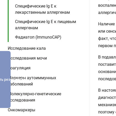
воспален
Специфические Ig E к
лекарственным аллергенам
аллергич
Специфические Ig E к пищевым
Наличие 
аллергенам
или сенс
Фадиатоп (ImmunoCAP)
факт, чт
первом п
Исследование кала
В подавл
Исследования мочи
поставит
Коагуляция
основани
Маркеры аутоиммунных
последов
ть результатов
заболеваний
В настоя
Молекулярно-генетические
диагност
исследования
механизм
Онкомаркеры
поэтому 