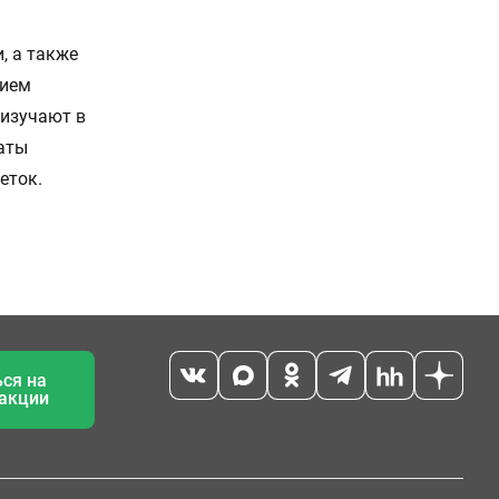
, а также
вием
изучают в
таты
еток.
ся на
 акции