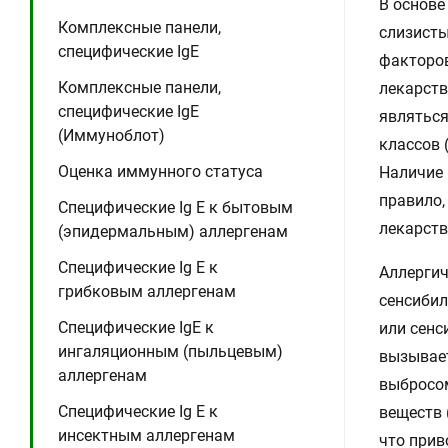
В основе
Комплексные панели,
слизисты
специфические IgE
факторов
Комплексные панели,
лекарств
специфические IgE
являться
(Иммуноблот)
классов 
Оценка иммунного статуса
Наличие 
правило,
Специфические Ig E к бытовым
лекарств
(эпидермальным) аллергенам
Специфические Ig E к
Аллергич
грибковым аллергенам
сенсибил
Специфические IgE к
или сен
ингаляционным (пыльцевым)
вызывае
аллергенам
выбросом
Специфические Ig E к
веществ 
инсектным аллергенам
что прив