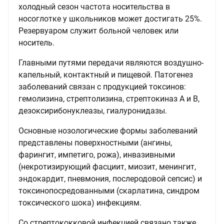
холодный сезон частота носительства в
носоглотке у школьников может достигать 25%.
Резервуаром служит больной человек или
носитель.
Главными путями передачи являются воздушно-
капельный, контактный и пищевой. Патогенез
заболеваний связан с продукцией токсинов:
гемолизина, стрептолизина, стрептокиназ А и В,
дезоксирибонуклеазы, гиалуронидазы.
Основные нозологические формы заболеваний
представлены поверхностными (ангины,
фарингит, импетиго, рожа), инвазивными
(некротизирующий фасциит, миозит, менингит,
эндокардит, пневмония, послеродовой сепсис) и
токсинопосредованными (скарлатина, синдром
токсического шока) инфекциям.
Со стрептококковой инфекцией связано также