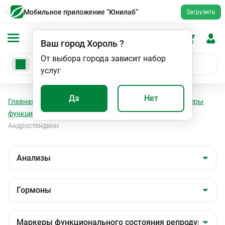
Мобильное приложение “Юнилаб”
Загрузить
Ваш город
Хороль
?
От выбора города зависит набор
услуг
Да
Нет
Главная
Анализы
Анализы
Гормоны
Маркеры
функционального состояния репродуктивной сферы
Андростендион