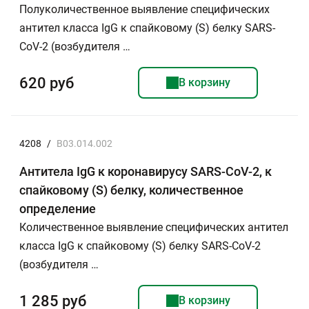
Полуколичественное выявление специфических
антител класса IgG к спайковому (S) белку SARS-
CoV-2 (возбудителя …
620 руб
В корзину
4208
/
B03.014.002
Антитела IgG к коронавирусу SARS-CoV-2, к
спайковому (S) белку, количественное
определение
Количественное выявление специфических антител
класса IgG к спайковому (S) белку SARS-CoV-2
(возбудителя …
1 285 руб
В корзину