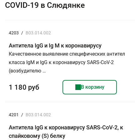
COVID-19 в Слюдянке
4203
/
B03.014.002
Антитела IgG и Ig M к коронавирусу
Качественное выявление специфических антител
класса IgМ и IgG к коронавирусу SARS-CoV-2
(возбудителю …
1 180 руб
В корзину
4201
/
B03.014.002
Антитела IgG к коронавирусу SARS-CoV-2, к
спайковому (S) белку