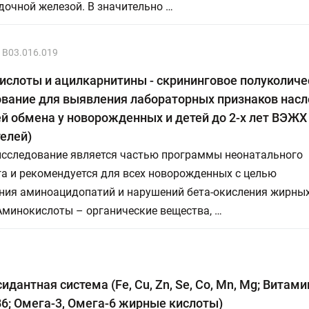
очной железой. В значительно …
B03.016.019
слоты и ацилкарнитины - скрининговое полуколиче
ование для выявления лабораторных признаков нас
й обмена у новорожденных и детей до 2-х лет ВЭЖХ 
елей)
исследование является частью программы неонатального
а и рекомендуется для всех новорожденных с целью
ния аминоацидопатий и нарушений бета-окисления жирны
Аминокислоты – органические вещества, …
идантная система (Fe, Cu, Zn, Se, Co, Mn, Mg; Витамин
 B6; Омега-3, Омега-6 жирные кислоты)