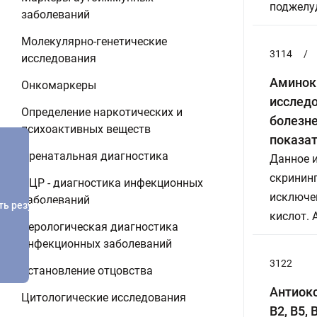
поджелуд
заболеваний
Молекулярно-генетические
3114
/
исследования
Аминоки
Онкомаркеры
исслед
Определение наркотических и
болезне
психоактивных веществ
показат
Пренатальная диагностика
Данное 
скрининг
ПЦР - диагностика инфекционных
исключе
заболеваний
ть результатов
кислот. 
Серологическая диагностика
инфекционных заболеваний
3122
Установление отцовства
Антиокс
Цитологические исследования
B2, B5,