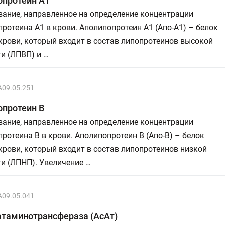
опротеин А1
ание, направленное на определение концентрации
ротеина А1 в крови. Аполипопротеин А1 (Апо-А1) – белок
рови, который входит в состав липопротеинов высокой
и (ЛПВП) и …
A09.05.251
опротеин В
ание, направленное на определение концентрации
ротеина В в крови. Аполипопротеин B (Апо-В) – белок
рови, который входит в состав липопротеинов низкой
и (ЛПНП). Увеличение …
A09.05.041
атаминотрансфераза (АсАт)