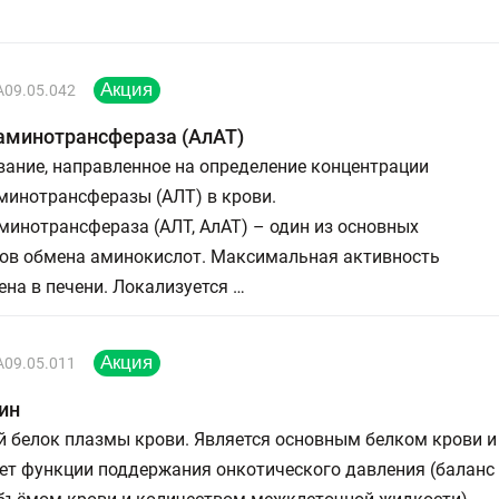
A09.05.042
аминотрансфераза (АлАТ)
ание, направленное на определение концентрации
минотрансферазы (АЛТ) в крови.
инотрансфераза (АЛТ, АлАТ) – один из основных
ов обмена аминокислот. Максимальная активность
на в печени. Локализуется …
A09.05.011
ин
й белок плазмы крови. Является основным белком крови и
ет функции поддержания онкотического давления (баланс