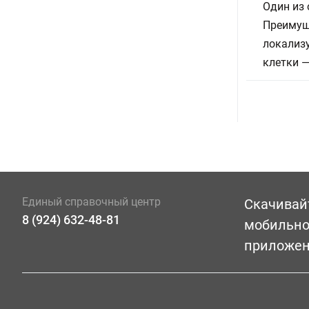
Один из
Преимущ
локализу
клетки —
Единый справочный центр
Скачивай
8 (924) 632-48-81
мобильн
приложе