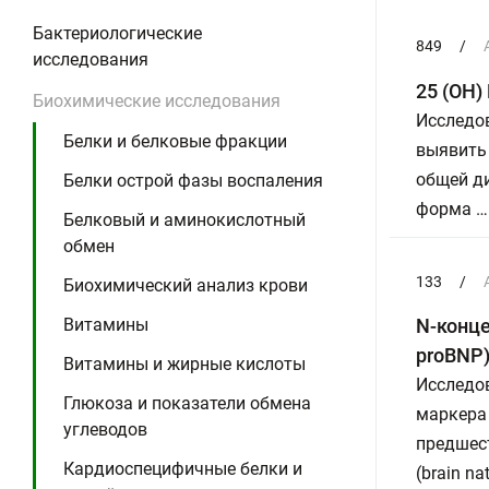
Бактериологические
849
/
исследования
25 (ОН)
Биохимические исследования
Исследо
Белки и белковые фракции
выявить 
общей д
Белки острой фазы воспаления
форма …
Белковый и аминокислотный
обмен
133
/
Биохимический анализ крови
Витамины
N-конце
proBNP
Витамины и жирные кислоты
Исследов
Глюкоза и показатели обмена
маркера 
углеводов
предшес
Кардиоспецифичные белки и
(brain n