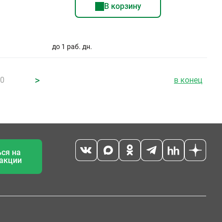
В корзину
до 1 раб. дн.
>
10
в конец
ся на
 акции