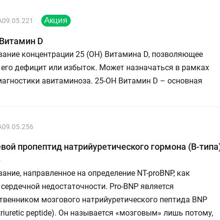
A09.05.221
 Витамин D
вание концентрации 25 (ОН) Витамина D, позволяющее
его дефицит или избыток. Может назначаться в рамках
иагностики авитаминоза. 25-OH Витамин D – основная
A09.05.256
вой пропептид натрийуретического гормона (В-типа)
)
ание, направленное на определение NT-proBNP, как
сердечной недостаточности. Рro-BNP является
твенником мозгового натрийуретического пептида BNP
atriuretic peptide). Он называется «мозговым» лишь потому,