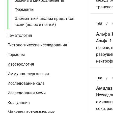
между о
обмена и микроэлементы
транспо
Ферменты
Элементный анализ придатков
168
/
кожи (волос и ногтей)
Альфа 1
Гематология
Альфа-1-
Гистологические исследования
печени, 
разрушен
Гормоны
нейтроф
Изосерология
Иммуноаллергология
108
/
Исследование кала
Амилаз
Исследования мочи
Исследов
амилазы
Коагуляция
сока, р
Маркеры аутоиммунных