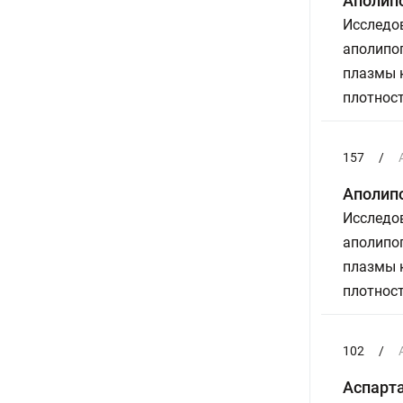
Аполип
Исследов
аполипоп
плазмы к
плотност
157
/
Аполип
Исследов
аполипоп
плазмы к
плотност
102
/
Аспарт