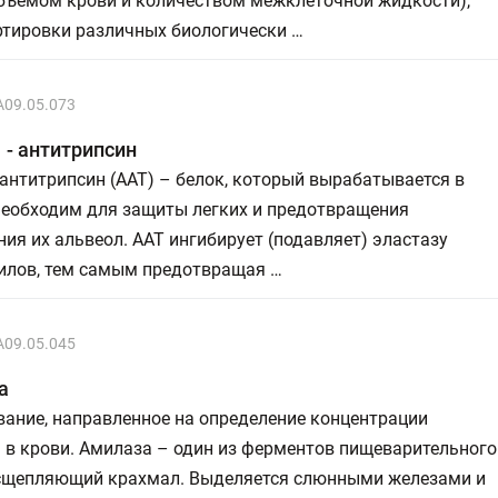
бъёмом крови и количеством межклеточной жидкости),
ртировки различных биологически …
A09.05.073
 - антитрипсин
антитрипсин (ААТ) – белок, который вырабатывается в
необходим для защиты легких и предотвращения
ия их альвеол. ААТ ингибирует (подавляет) эластазу
илов, тем самым предотвращая …
A09.05.045
а
ание, направленное на определение концентрации
 в крови. Амилаза – один из ферментов пищеварительного
асщепляющий крахмал. Выделяется слюнными железами и