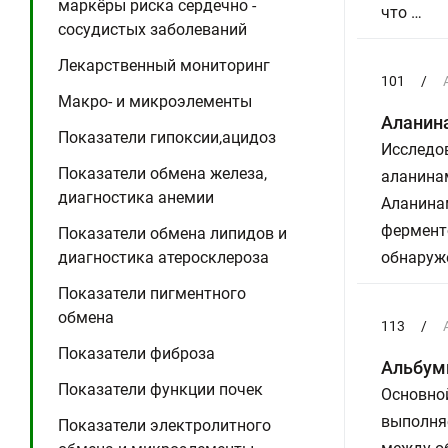
маркёры риска сердечно -
что …
сосудистых заболеваний
Лекарственный мониторинг
101
/
Макро- и микроэлементы
Аланин
Показатели гипоксии,ацидоз
Исследов
Показатели обмена железа,
аланина
диагностика анемии
Аланинам
фермент
Показатели обмена липидов и
диагностика атеросклероза
обнаруже
Показатели пигментного
обмена
113
/
Показатели фиброза
Альбум
Показатели функции почек
Основно
выполня
Показатели электролитного