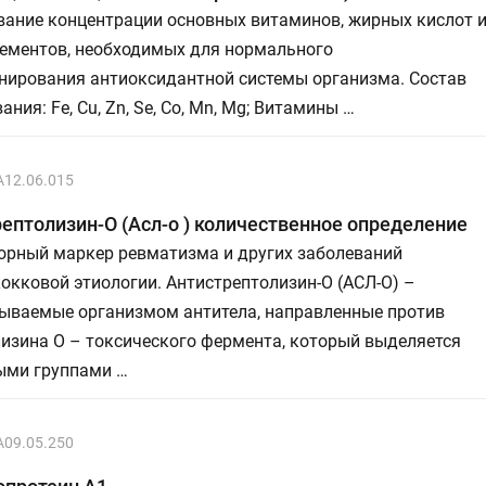
вание концентрации основных витаминов, жирных кислот 
ементов, необходимых для нормального
нирования антиоксидантной системы организма. Состав
ания: Fe, Cu, Zn, Se, Со, Mn, Mg; Витамины …
A12.06.015
ептолизин-О (Асл-о ) количественное определение
орный маркер ревматизма и других заболеваний
окковой этиологии. Антистрептолизин-О (АСЛ-О) –
ываемые организмом антитела, направленные против
изина О – токсического фермента, который выделяется
ыми группами …
A09.05.250