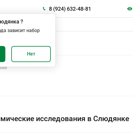
8 (924) 632-48-81
юдянка
?
ода зависит набор
А
ВАЖНО И ПОЛЕЗНО
Нет
ания
мические исследования в Слюдянке