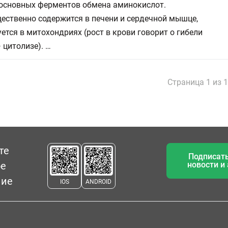
 основных ферментов обмена аминокислот.
ественно содержится в печени и сердечной мышце,
ется в митохондриях (рост в крови говорит о гибели
 цитолизе). …
Страница 1 из 
те
Подписать
ое
новости и
ние
IOS
ANDROID