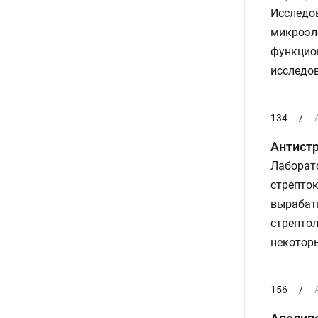
Исследо
микроэл
функцио
исследов
134
/
Антистр
Лаборат
стрепток
вырабат
стрептол
некотор
156
/