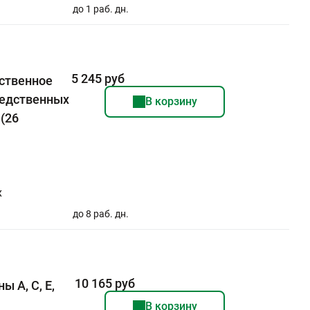
до 1 раб. дн.
5 245 руб
ственное
ледственных
В корзину
(26
х
до 8 раб. дн.
10 165 руб
ы A, C, E,
В корзину