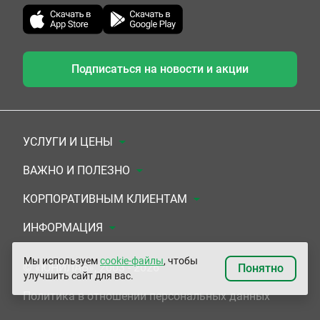
Подписаться на новости и акции
УСЛУГИ И ЦЕНЫ
Анализы
ВАЖНО И ПОЛЕЗНО
Комплексы
Документы для заключения договора
КОРПОРАТИВНЫМ КЛИЕНТАМ
УЗИ
Система скидок
Медицинским организациям
ИНФОРМАЦИЯ
ЭКГ/Холтер/СМАД
Подарочные сертификаты
Прочим организациям
О Компании
Мы используем
cookie-файлы
, чтобы
© «ЮНИЛАБ», 2003 - 2026
Понятно
улучшить сайт для вас.
Приемы врачей
Сертификаты на комплексные программы
Контакты
Политика в отношении персональных данных
Прочие услуги
Застрахованным по ОМС и ДМС
Адреса