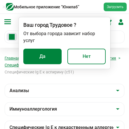
Мобильное приложение “Юнилаб”
Загрузить
Ваш город
Трудовое
?
От выбора города зависит набор
услуг
Да
Нет
Главная
Анализы
Анализы
Иммуноаллергология
Специфические Ig E к лекарственным аллергенам
Специфические Ig E к аспирину (с51)