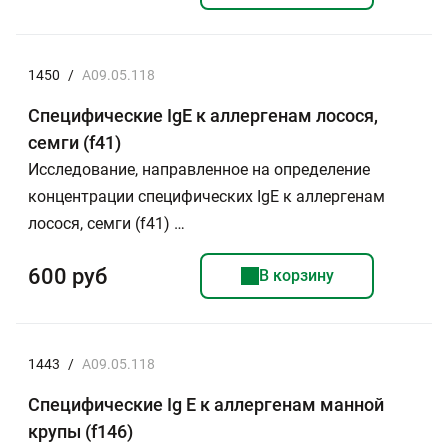
1450
/
A09.05.118
Специфические IgE к аллергенам лосося,
семги (f41)
Исследование, направленное на определение
концентрации специфических IgE к аллергенам
лосося, семги (f41) …
600 руб
В корзину
1443
/
A09.05.118
Специфические Ig E к аллергенам манной
крупы (f146)