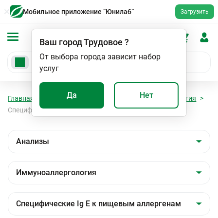
Мобильное приложение “Юнилаб”
Загрузить
Ваш город
Трудовое
?
От выбора города зависит набор
услуг
Да
Нет
Главная
Анализы
Анализы
Иммуноаллергология
Специфические Ig E к пищевым аллергенам