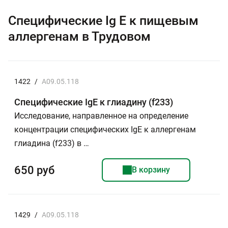
Специфические Ig E к пищевым
аллергенам в Трудовом
1422
/
A09.05.118
Специфические IgE к глиадину (f233)
Исследование, направленное на определение
концентрации специфических IgE к аллергенам
глиадина (f233) в …
650 руб
В корзину
1429
/
A09.05.118