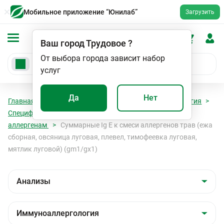
Мобильное приложение “Юнилаб”
Загрузить
Ваш город
Трудовое
?
От выбора города зависит набор
услуг
Да
Нет
Главная
Анализы
Анализы
Иммуноаллергология
Специфические IgE к ингаляционным (пыльцевым)
аллергенам
Суммарные Ig E к смеси аллергенов трав (ежа
сборная, овсяница луговая, плевел, тимофеевка луговая,
мятлик луговой) (gm1/gх1)