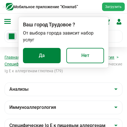
Мобильное приложение “Юнилаб”
Загрузить
Ваш город
Трудовое
?
От выбора города зависит набор
услуг
Да
Нет
Главная
Анализы
Анализы
Иммуноаллергология
Специфические Ig E к пищевым аллергенам
Специфические
Ig E к аллергенам глютена (f79)