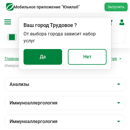
Мобильное приложение “Юнилаб”
Загрузить
Ваш город
Трудовое
?
От выбора города зависит набор
услуг
Да
Нет
Главная
Анализы
Анализы
Иммуноаллергология
Иммуноаллергология