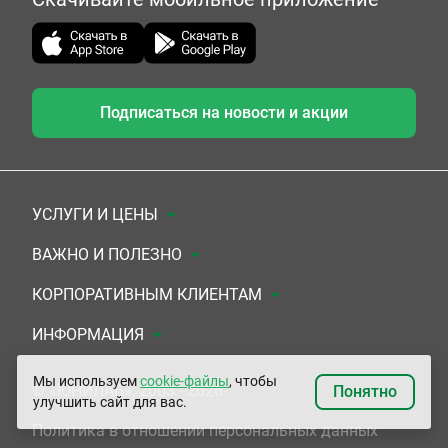
Подписаться на новости и акции
УСЛУГИ И ЦЕНЫ
Анализы
ВАЖНО И ПОЛЕЗНО
Комплексы
Документы для заключения договора
КОРПОРАТИВНЫМ КЛИЕНТАМ
УЗИ
Система скидок
Медицинским организациям
ИНФОРМАЦИЯ
ЭКГ/Холтер/СМАД
Подарочные сертификаты
Прочим организациям
О Компании
Мы используем
cookie-файлы
, чтобы
© «ЮНИЛАБ», 2003 - 2026
Понятно
улучшить сайт для вас.
Приемы врачей
Сертификаты на комплексные программы
Контакты
Политика в отношении персональных данных