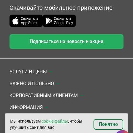
Скачивайте мобильное приложение
Подписаться на новости и акции
УСЛУГИ И ЦЕНЫ
Анализы
ВАЖНО И ПОЛЕЗНО
Комплексы
Документы для заключения договора
КОРПОРАТИВНЫМ КЛИЕНТАМ
УЗИ
Система скидок
Медицинским организациям
ИНФОРМАЦИЯ
ЭКГ/Холтер/СМАД
Подарочные сертификаты
Прочим организациям
О Компании
Мы используем
cookie-файлы
, чтобы
© «ЮНИЛАБ», 2003 - 2026
Понятно
улучшить сайт для вас.
Приемы врачей
Сертификаты на комплексные программы
Контакты