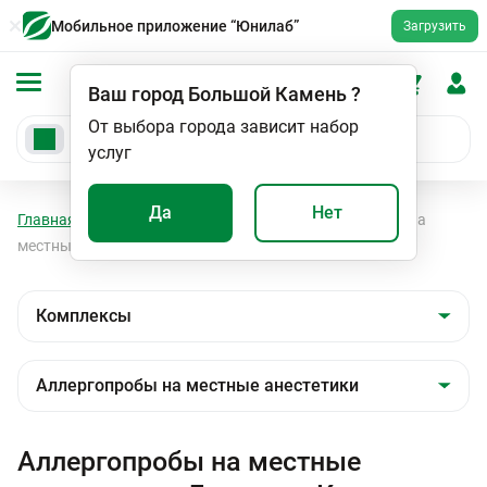
Мобильное приложение “Юнилаб”
Загрузить
Ваш город
Большой Камень
?
От выбора города зависит набор
услуг
Да
Нет
Главная
Анализы
Комплексы
Аллергопробы на
местные анестетики
Аллергопробы на местные