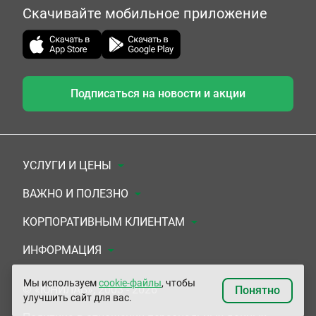
Скачивайте мобильное приложение
Подписаться на новости и акции
УСЛУГИ И ЦЕНЫ
Анализы
ВАЖНО И ПОЛЕЗНО
Комплексы
Документы для заключения договора
КОРПОРАТИВНЫМ КЛИЕНТАМ
УЗИ
Система скидок
Медицинским организациям
ИНФОРМАЦИЯ
ЭКГ/Холтер/СМАД
Подарочные сертификаты
Прочим организациям
О Компании
Мы используем
cookie-файлы
, чтобы
© «ЮНИЛАБ», 2003 - 2026
Понятно
улучшить сайт для вас.
Приемы врачей
Сертификаты на комплексные программы
Контакты