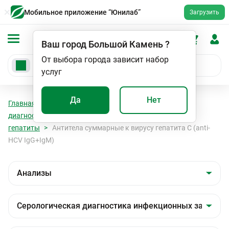
Мобильное приложение “Юнилаб”
Загрузить
Ваш город
Большой Камень
?
От выбора города зависит набор
услуг
Да
Нет
Главная
Анализы
Анализы
Серологическая
диагностика инфекционных заболеваний
Вирусные
гепатиты
Антитела суммарные к вирусу гепатита С (anti-
HCV IgG+IgМ)