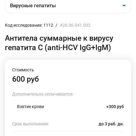
Код исследования: 1112
/
A26.06.041.002
Антитела суммарные к вирусу
гепатита С (anti-HCV IgG+IgМ)
Стоимость
600 руб
Дополнительно оплачивается:
Взятие крови
+300 руб
Срок выполнения:
до 3 раб. дн.