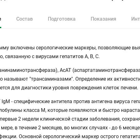
е
Состав
Подготовка
Показания
Инт
амму включены серологические маркеры, позволяющие вы
, связанную с вирусами гепатитов А, В, С.
анинаминотрансфераза), АсАТ (аспартатаминотрансфераза)
о называют "трансаминазами". Определение их активност
ется для диагностики уровня повреждения клеток печени.
 IgM - специфические антитела против антигена вируса геп
обулины класса М, которые появляются и быстро нараст
 первые 2 недели клинической стадии заболевания, сохран
мере, в течение 2 месяцев, во многих случаях - до 6 месяце
фекции. Основной серологический маркер острого гепатита