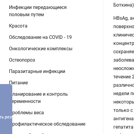
Боткина)
Инфекции передающиеся
половым путем
HBsAg, а
Красота
поверхно
клиничес
Обследование на COVID - 19
концентр
Онкологические комплексы
сохраняе
Остеопороз
заболева
неосложн
Паразитарные инфекции
течение 
Питание
различно
недели п
Планирование и контроль
беременности
некоторы
только с
Проблемы веса
ть результатов
антигена
Профилактическое обследование
гепатита