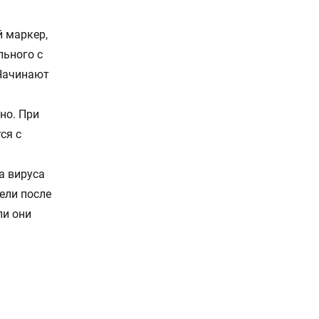
й маркер,
льного с
 Начинают
но. При
ся с
а вируса
дели после
ли они