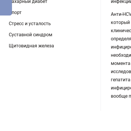
Сахарный диабет
инфекци
Спорт
Анти-HCV
который 
Стресс и усталость
клиничес
Суставной синдром
определя
Щитовидная железа
инфициро
необходи
момента 
исследо
гепатита
инфициро
вообще п