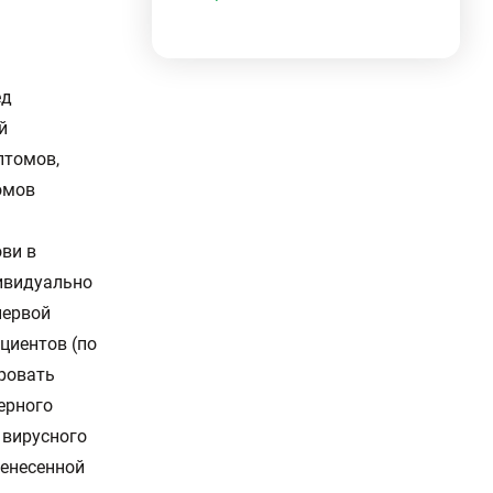
ед
й
птомов,
омов
ви в
ивидуально
первой
циентов (по
ровать
ерного
 вирусного
ренесенной