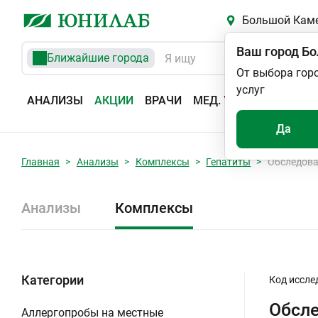
Большой Кам
Ваш город
Бо
Ближайшие города
От выбора гор
услуг
АНАЛИЗЫ
АКЦИИ
ВРАЧИ
МЕД. УСЛУГИ
АДРЕС
Да
Главная
Анализы
Комплексы
Гепатиты
Обследова
Анализы
Комплексы
Категории
Код иссле
Обсле
Аллергопробы на местные