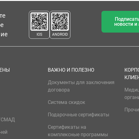
те
Подписать
ое
новости и
ние
IOS
ANDROID
ЦЕНЫ
ВАЖНО И ПОЛЕЗНО
КОРП
КЛИЕ
Документы для заключения
договора
Меди
орган
Система скидок
Прочи
Подарочные сертификаты
р/СМАД
Сертификаты на
чей
комплексные программы