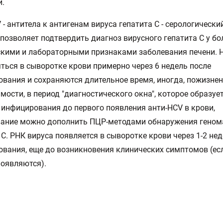
и.
 - антитела к антигенам вируса гепатита С - серологически
позволяет подтвердить диагноз вирусного гепатита С у бо
кими и лабораторными признаками заболевания печени.
ться в сыворотке крови примерно через 6 недель после
вания и сохраняются длительное время, иногда, пожизнен
мости, в период "диагностического окна", которое образует
инфицирования до первого появления анти-HCV в крови,
вание можно дополнить ПЦР-методами обнаружения геном
 С. РНК вируса появляется в сыворотке крови через 1-2 не
вания, еще до возникновения клинических симптомов (ес
оявляются).