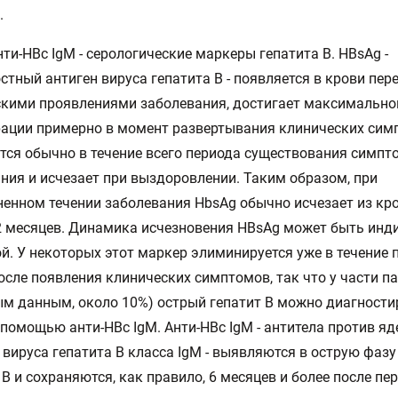
.
нти-HBc IgM - серологические маркеры гепатита В. HBsAg -
стный антиген вируса гепатита В - появляется в крови пер
кими проявлениями заболевания, достигает максимально
ации примерно в момент развертывания клинических сим
тся обычно в течение всего периода существования симпт
ния и исчезает при выздоровлении. Таким образом, при
енном течении заболевания HbsAg обычно исчезает из кро
2 месяцев. Динамика исчезновения HBsAg может быть инд
й. У некоторых этот маркер элиминируется уже в течение 
осле появления клинических симптомов, так что у части па
м данным, около 10%) острый гепатит В можно диагности
 помощью анти-HBc IgM. Анти-HBc IgM - антитела против яд
 вируса гепатита В класса IgM - выявляются в острую фазу
 В и сохраняются, как правило, 6 месяцев и более после пе