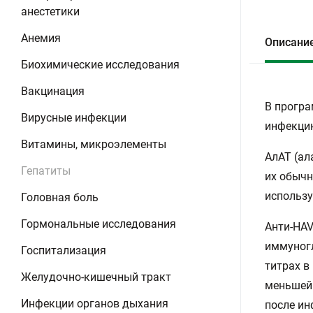
анестетики
Анемия
Описани
Биохимические исследования
Вакцинация
В прогр
Вирусные инфекции
инфекцию
Витамины, микроэлементы
АлАТ (ал
Гепатиты
их обычн
использу
Головная боль
Гормональные исследования
Анти-HAV
иммуногл
Госпитализация
титрах в
Желудочно-кишечный тракт
меньшей 
Инфекции органов дыхания
после ин