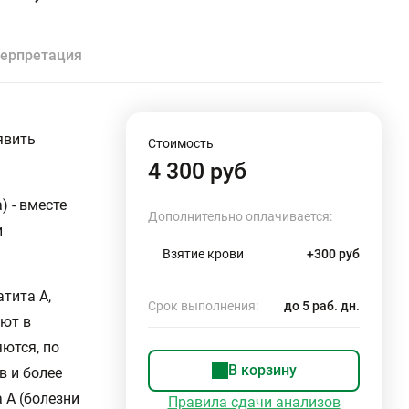
ерпретация
явить
Стоимость
4 300 руб
 - вместе
Дополнительно оплачивается:
и
Взятие крови
+300 руб
атита А,
Срок выполнения:
до 5 раб. дн.
ают в
яются, по
В корзину
в и более
 А (болезни
Правила сдачи анализов