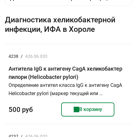
Диагностика хеликобактерной
инфекции, ИФА в Хороле
4238
/
A26.06.033
Антитела IgG к антигену CagA хеликобактер
пилори (Helicobacter pylori)
Определение антител класса IgG к антигену CagA
Helicobacter pylori (маркер текущей или …
500 руб
В корзину
4237
/
A26.06.033