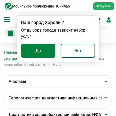
Мобильное приложение “Юнилаб”
Загрузить
Ваш город
Хороль
?
От выбора города зависит набор
услуг
Да
Нет
Главная
Анализы
Анализы
Серологическая
диагностика инфекционных заболеваний
Диагностика
хеликобактерной инфекции, ИФА