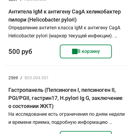
Антитела IgМ к антигену CagA хеликобактер
пилори (Helicobacter pylori)
Определение антител класса IgM к антигену CagA
Helicobacter pylori (маркер текущей инфекции). …
500 руб
В корзину
2569
/
B03.004.001
Гастропанель (Пепсиноген I, пепсиноген II,
PGI/PGII, гастрин17, H.pylori Ig G, заключение
о состоянии ЖКТ)
На исследование есть ограничения по дням недели
и времени приема, подробную информацию …