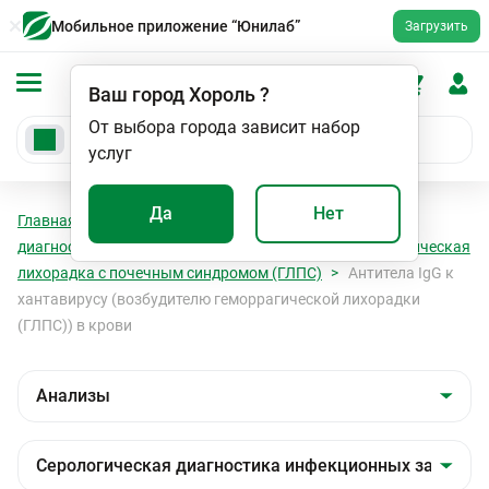
Мобильное приложение “Юнилаб”
Загрузить
Ваш город
Хороль
?
От выбора города зависит набор
услуг
Да
Нет
Главная
Анализы
Анализы
Серологическая
диагностика инфекционных заболеваний
Геморрагическая
лихорадка с почечным синдромом (ГЛПС)
Антитела IgG к
хантавирусу (возбудителю геморрагической лихорадки
(ГЛПС)) в крови