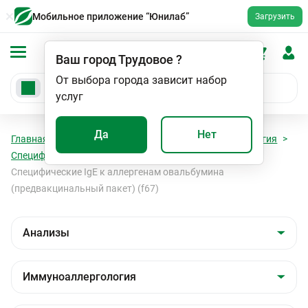
Мобильное приложение “Юнилаб”
Загрузить
Ваш город
Трудовое
?
От выбора города зависит набор
услуг
Да
Нет
Главная
Анализы
Анализы
Иммуноаллергология
Специфические Ig E к лекарственным аллергенам
Специфические IgE к аллергенам овальбумина
(предвакцинальный пакет) (f67)