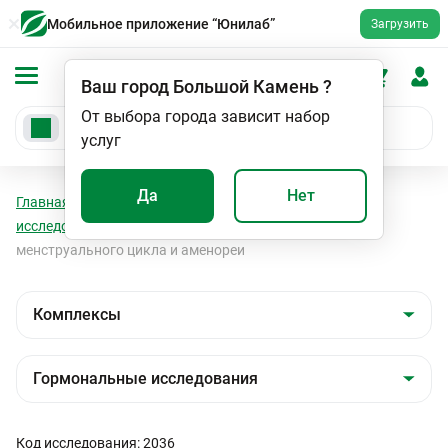
Мобильное приложение “Юнилаб”
Загрузить
Ваш город
Большой Камень
?
От выбора города зависит набор
услуг
Да
Нет
Главная
Анализы
Комплексы
Гормональные
исследования
Диагностика причин нарушения
менструального цикла и аменореи
Код исследования: 2036