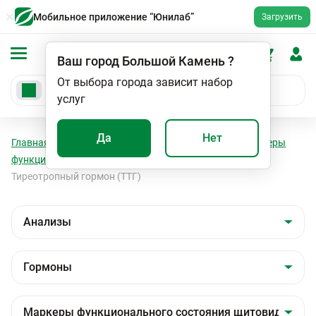
Мобильное приложение “Юнилаб”
Загрузить
Ваш город
Большой Камень
?
От выбора города зависит набор
услуг
Да
Нет
Главная
Анализы
Анализы
Гормоны
Маркеры
функционального состояния щитовидной железы
Тиреотропный гормон (ТТГ)