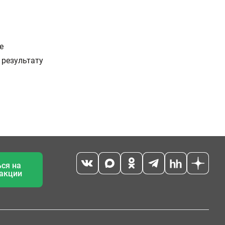
е
 результату
ся на
 акции