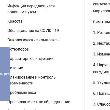
синтеза
Инфекции передающиеся
маркеро
половым путем
Красота
Симптомы
Обследование на COVID - 19
1. Резки
Онкологические комплексы
2. Неста
Остеопороз
3. Измен
Паразитарные инфекции
4. Наруш
Питание
сосудист
ть результатов
Планирование и контроль
5. Ухудш
беременности
Проблемы веса
6. Повыш
Профилактическое обследование
7. Слабо