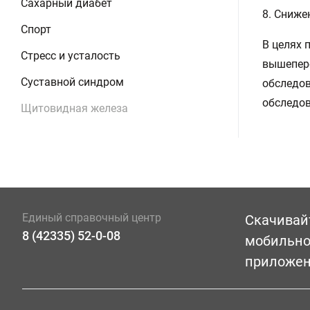
Сахарный диабет
8. Сниже
Спорт
В целях 
Стресс и усталость
вышепер
Суставной синдром
обследов
обследов
Щитовидная железа
Единый справочный центр
Скачивай
8 (42335) 52-0-08
мобильн
приложе