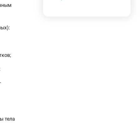
ичным
ых):
тков;
;
–
ы тела