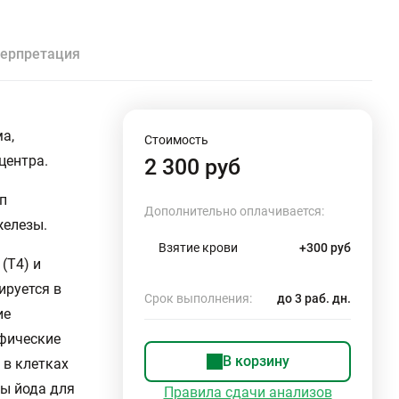
ерпретация
а,
Стоимость
центра.
2 300 руб
п
Дополнительно оплачивается:
железы.
Взятие крови
+300 руб
(T4) и
ируется в
Срок выполнения:
до 3 раб. дн.
ие
ифические
В корзину
 в клетках
ы йода для
Правила сдачи анализов