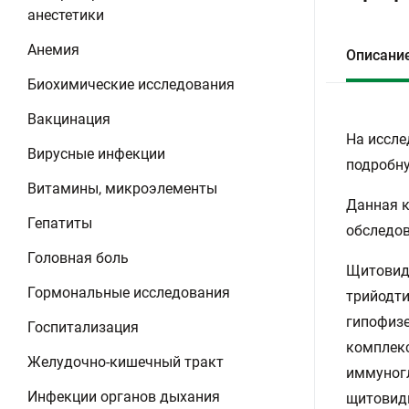
анестетики
Анемия
Описани
Биохимические исследования
Вакцинация
На иссле
Вирусные инфекции
подробну
Витамины, микроэлементы
Данная к
Гепатиты
обследов
Головная боль
Щитовидн
Гормональные исследования
трийодти
гипофизе
Госпитализация
комплекс
Желудочно-кишечный тракт
иммуногл
Инфекции органов дыхания
щитовидн