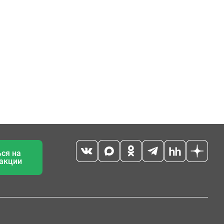
ся на
 акции