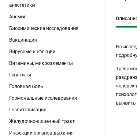
анестетики
Анемия
Описани
Биохимические исследования
Вакцинация
На иссле
Вирусные инфекции
подробну
Витамины, микроэлементы
Тревожно
Гепатиты
раздражи
человек 
Головная боль
психолог
Гормональные исследования
выявить 
Госпитализация
Желудочно-кишечный тракт
Инфекции органов дыхания