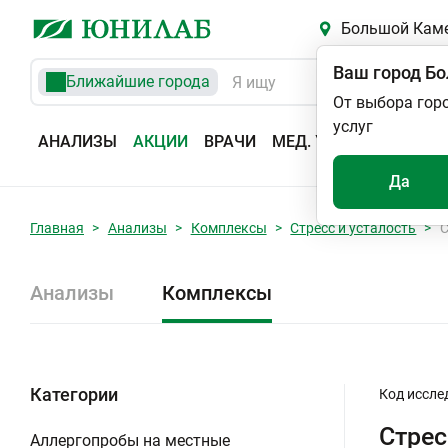
Большой Кам
Ваш город
Бо
Ближайшие города
От выбора гор
услуг
АНАЛИЗЫ
АКЦИИ
ВРАЧИ
МЕД. УСЛУГИ
АДРЕС
Да
Главная
Анализы
Комплексы
Стресс и усталость
С
Анализы
Комплексы
Категории
Код иссле
Стрес
Аллергопробы на местные