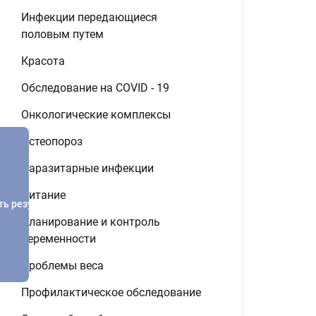
Инфекции передающиеся
половым путем
Красота
Обследование на COVID - 19
Онкологические комплексы
Остеопороз
Паразитарные инфекции
Питание
ть результатов
Планирование и контроль
беременности
Проблемы веса
Профилактическое обследование