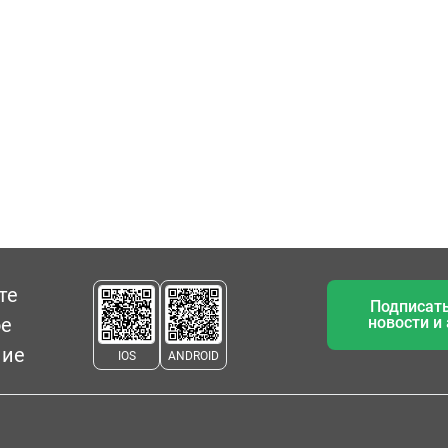
те
Подписать
ое
новости и
ние
IOS
ANDROID