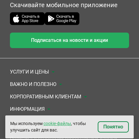
Скачивайте мобильное приложение
Подписаться на новости и акции
УСЛУГИ И ЦЕНЫ
Анализы
ВАЖНО И ПОЛЕЗНО
Комплексы
Документы для заключения договора
КОРПОРАТИВНЫМ КЛИЕНТАМ
УЗИ
Система скидок
Медицинским организациям
ИНФОРМАЦИЯ
ЭКГ/Холтер/СМАД
Подарочные сертификаты
Прочим организациям
О Компании
Мы используем
cookie-файлы
, чтобы
© «ЮНИЛАБ», 2003 - 2026
Понятно
улучшить сайт для вас.
Приемы врачей
Сертификаты на комплексные программы
Контакты
Политика в отношении персональных данных