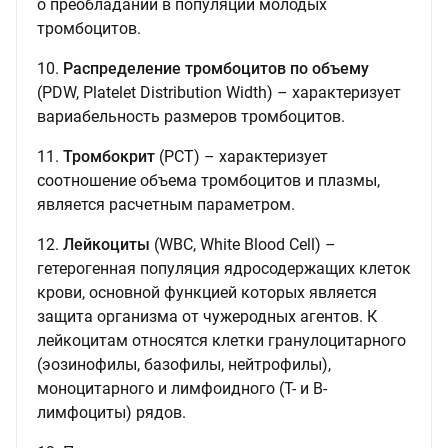
о преобладании в популяции молодых
тромбоцитов.
10.
Распределение тромбоцитов по объему
(PDW, Platelet Distribution Width) – характеризует
вариабельность размеров тромбоцитов.
11.
Тромбокрит
(PCT) – характеризует
соотношение объема тромбоцитов и плазмы,
является расчетным параметром.
12.
Лейкоциты
(WBC, White Blood Cell) –
гетерогенная популяция ядросодержащих клеток
крови, основной функцией которых является
защита организма от чужеродных агентов. К
лейкоцитам относятся клетки гранулоцитарного
(эозинофилы, базофилы, нейтрофилы),
моноцитарного и лимфоидного (Т- и В-
лимфоциты) рядов.