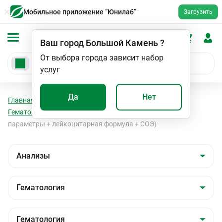
Мобильное приложение “Юнилаб”
Загрузить
Ваш город
Большой Камень
?
От выбора города зависит набор
услуг
Да
Нет
Главная
Анализы
Анализы
Гематология
Гематология
Клинический анализ крови (основные
параметры + лейкоцитарная формула + СОЭ)