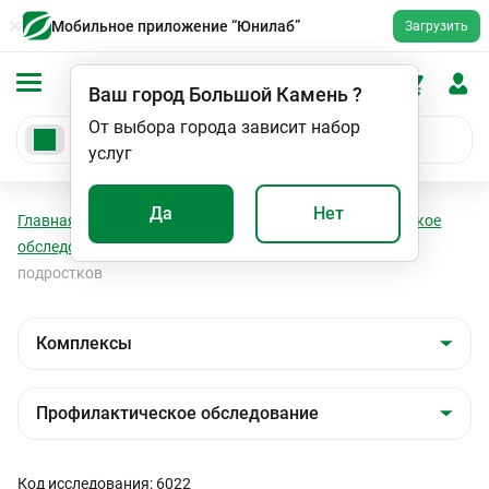
Мобильное приложение “Юнилаб”
Загрузить
Ваш город
Большой Камень
?
От выбора города зависит набор
услуг
Да
Нет
Главная
Анализы
Комплексы
Профилактическое
обследование
Профилактическое обследование для
подростков
Код исследования: 6022